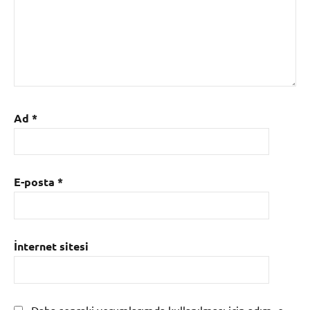
Ad
*
E-posta
*
İnternet sitesi
Daha sonraki yorumlarımda kullanılması için adım, e-