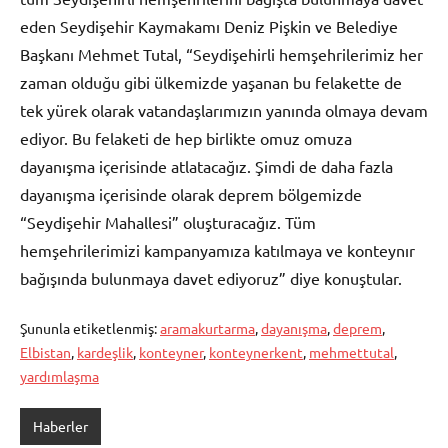
eden Seydişehir Kaymakamı Deniz Pişkin ve Belediye
Başkanı Mehmet Tutal, “Seydişehirli hemşehrilerimiz her
zaman olduğu gibi ülkemizde yaşanan bu felakette de
tek yürek olarak vatandaşlarımızın yanında olmaya devam
ediyor. Bu felaketi de hep birlikte omuz omuza
dayanışma içerisinde atlatacağız. Şimdi de daha fazla
dayanışma içerisinde olarak deprem bölgemizde
“Seydişehir Mahallesi” oluşturacağız. Tüm
hemşehrilerimizi kampanyamıza katılmaya ve konteynır
bağışında bulunmaya davet ediyoruz” diye konuştular.
Şununla etiketlenmiş:
aramakurtarma
,
dayanışma
,
deprem
,
Elbistan
,
kardeşlik
,
konteyner
,
konteynerkent
,
mehmettutal
,
yardımlaşma
Haberler