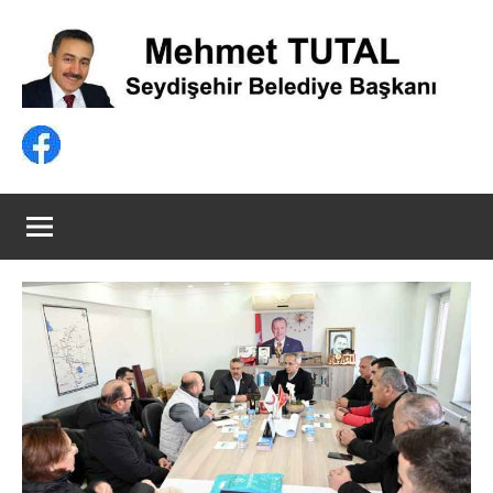
İçeriğe
geç
Mehmet
Seydişehir
Belediye
TUTAL
Başkanı